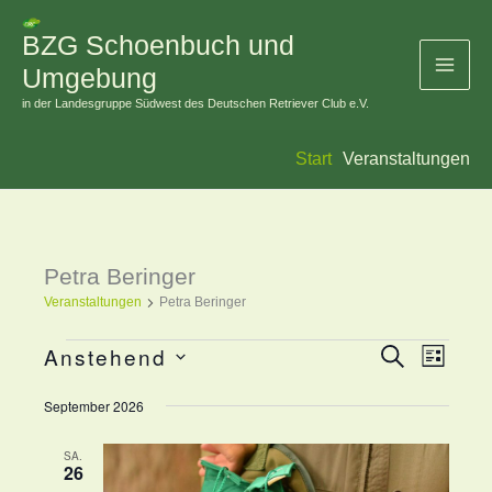
Zum
BZG Schoenbuch und
Inhalt
Umgebung
springen
in der Landesgruppe Südwest des Deutschen Retriever Club e.V.
Start
Veranstaltungen
Petra Beringer
Veranstaltungen
Veranstaltungen
Petra Beringer
Anstehend
Suche
Veranstaltung
Veranst
Liste
Datum
Suche
Ansicht
September 2026
wählen.
und
Navigat
Ansichten,
SA.
26
Navigation