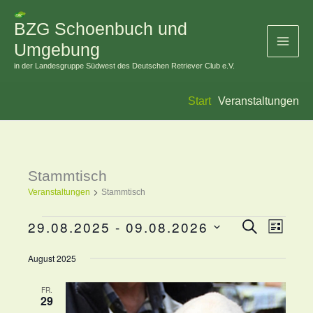
Zum
BZG Schoenbuch und
Inhalt
Umgebung
springen
in der Landesgruppe Südwest des Deutschen Retriever Club e.V.
Start
Veranstaltungen
Stammtisch
Veranstaltungen
Veranstaltungen
Stammtisch
29.08.2025
 - 
09.08.2026
Suche
Veranstaltung
Veranst
Liste
Datum
Suche
Ansicht
August 2025
wählen.
und
Navigat
Ansichten,
FR.
29
Navigation