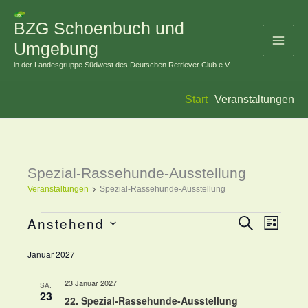
Zum
BZG Schoenbuch und
Inhalt
Umgebung
springen
in der Landesgruppe Südwest des Deutschen Retriever Club e.V.
Start
Veranstaltungen
Spezial-Rassehunde-Ausstellung
Veranstaltungen
Veranstaltungen
Spezial-Rassehunde-Ausstellung
Anstehend
Suche
Veranstaltung
Veranst
Liste
Datum
Suche
Ansicht
Januar 2027
wählen.
und
Navigat
Ansichten,
23 Januar 2027
SA.
23
22. Spezial-Rassehunde-Ausstellung
Navigation