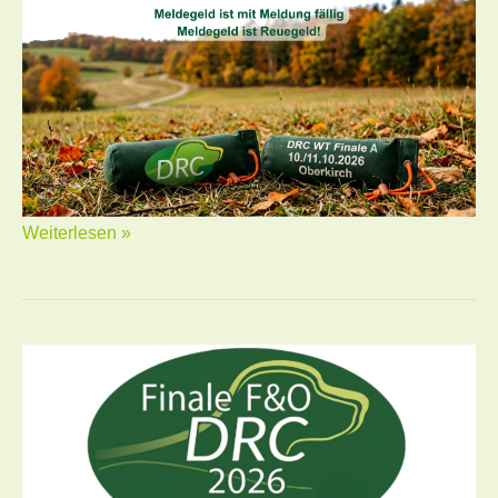
Weiterlesen »
Workingtest
Finale
–
Fortgeschrittene
und