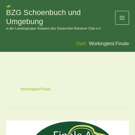
Zum
BZG Schoenbuch und
Inhalt
Umgebung
springen
in der Landesgruppe Südwest des Deutschen Retriever Club e.V.
Start
Workingtest Finale
Workingtest Finale
Workingtest
Finale