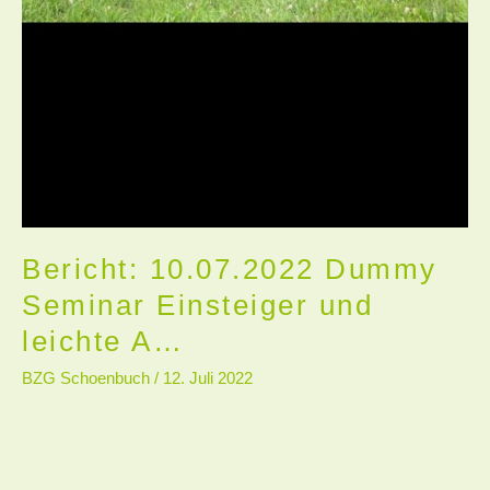
Bericht: 10.07.2022 Dummy
Seminar Einsteiger und
leichte A…
BZG Schoenbuch
/
12. Juli 2022