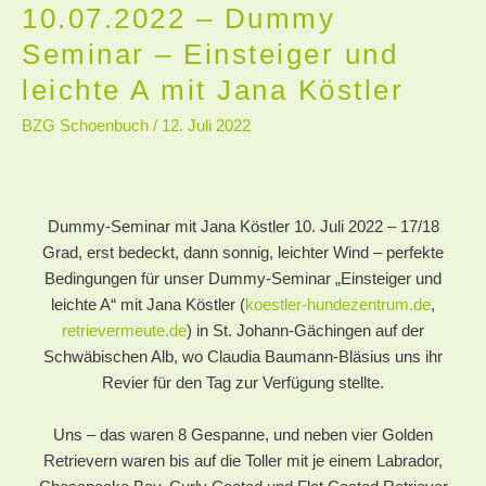
10.07.2022 – Dummy
10.07.2022
–
Seminar – Einsteiger und
Dummy
leichte A mit Jana Köstler
Seminar
–
BZG Schoenbuch
/
12. Juli 2022
Einsteiger
und
leichte
A
Dummy-Seminar mit Jana Köstler 10. Juli 2022 – 17/18
mit
Grad, erst bedeckt, dann sonnig, leichter Wind – perfekte
Jana
Bedingungen für unser Dummy-Seminar „Einsteiger und
Köstler
leichte A“ mit Jana Köstler (
koestler-hundezentrum.de
,
retrievermeute.de
) in St. Johann-Gächingen auf der
Schwäbischen Alb, wo Claudia Baumann-Bläsius uns ihr
Revier für den Tag zur Verfügung stellte.
Uns – das waren 8 Gespanne, und neben vier Golden
Retrievern waren bis auf die Toller mit je einem Labrador,