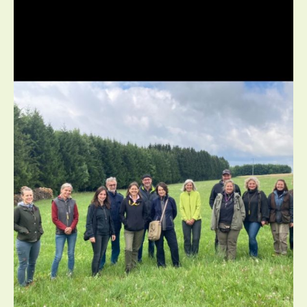
Seminar
Einsteiger
und
leichte
A…