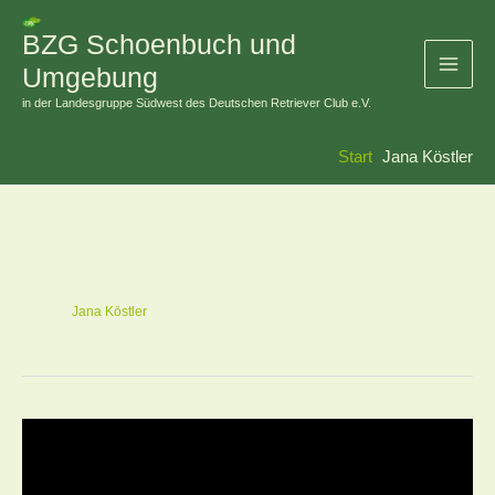
Zum
Inhalt
BZG Schoenbuch und
springen
Umgebung
in der Landesgruppe Südwest des Deutschen Retriever Club e.V.
Start
Jana Köstler
Jana Köstler
Bericht:
10.07.2022
Dummy