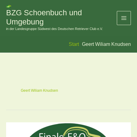
Zum
BZG Schoenbuch und
Inhalt
Umgebung
springen
in der Landesgruppe Südwest des Deutschen Retriever Club e.V.
Start
Geert Wiliam Knudsen
Geert Wiliam Knudsen
Workingtest
Finale