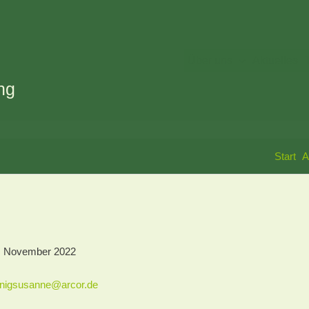
Über uns
Aktuelles
ng
Start
A
. November 2022
nigsusanne@arcor.de