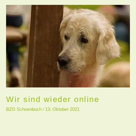
Wir
sind
wieder
online
Wir sind wieder online
BZG Schoenbuch
/
13. Oktober 2021