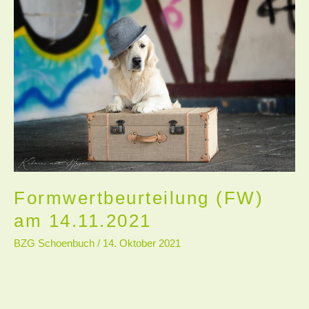
(FW)
am
14.11.2021
Formwertbeurteilung (FW)
am 14.11.2021
BZG Schoenbuch
/
14. Oktober 2021